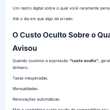
Um rastro digital sobre o qual você raramente pens
Até o dia em que algo dá errado.
O Custo Oculto Sobre o Qu
Avisou
Quando ouvimos a expressão
“custo oculto”
, ger
dinheiro.
Taxas inesperadas.
Mensalidades.
Renovações automáticas.
Mas o verdadeiro custo oculto de compartilhar se